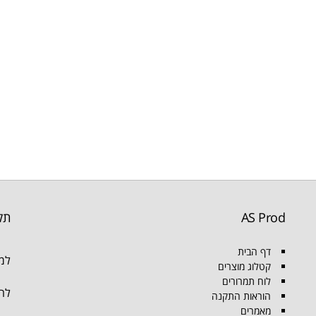
AS Prod
תק
דף הבית
למו
קטלוג מוצרים
לוח תמרורים
להת
הוראות התקנה
מאמרים