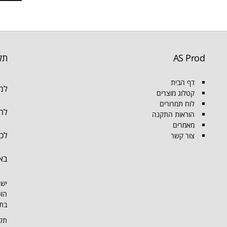
AS Prod
תק
דף הבית
למו
קטלוג מוצרים
לוח תמרורים
להת
הוראות התקנה
מאמרים
לכל
צור קשר
בא
יש 
הזכ
בתמ
תקנ