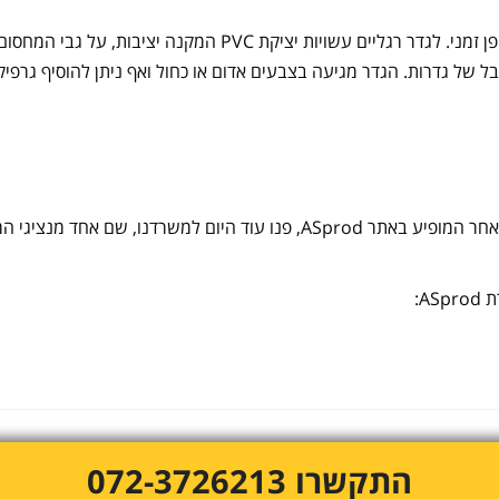
מחסום פלסטיק הינו מוצר בטיחות לתיחום שטחים באופן זמני. לגדר ר
ל גדרות. הגדר מגיעה בצבעים אדום או כחול ואף ניתן להוסיף גרפיקה 
אם ברצונכם להזמין מחסום מדגם זה, כמו גם כל מוצר אחר המופיע באתר ASprod,
A:
התקשרו 072-3726213