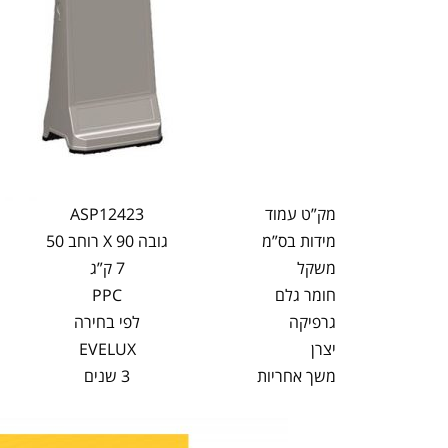
מק”ט עמוד
ASP12423
מידות בס”מ
גובה 90 X רוחב 50
משקל
7 ק”ג
חומר גלם
PPC
גרפיקה
לפי בחירה
יצרן
EVELUX
משך אחריות
3 שנים