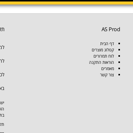
AS Prod
תק
דף הבית
למו
קטלוג מוצרים
לוח תמרורים
להת
הוראות התקנה
מאמרים
לכל
צור קשר
בא
יש 
הזכ
בתמ
תקנ