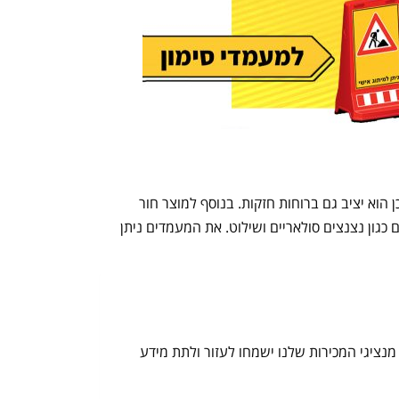
ם. למוצר משקל רב ולכן הוא יציב גם ברוחות חזקות. בנוסף למוצר חור
כגון נצנצים סולאריים ושילוט. את המעמדים ניתן
מופיע באתר ASprod, פנו עוד היום למשרדנו, שם אחד מנציגי המכירות שלנו ישמחו לעזור ולתת מידע