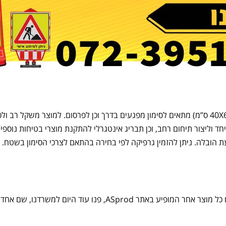
מעמד אזהרה דו צדדי נייד בעל חזית גדולה במיוחד (40X60 ס”מ) מתאים לסימון מפגעים בדרך וכן לפרסו
וליצור תיחום רחב, וכן תבריג אינטגרלי להתקנת מוצרי בטיחות נוספים 
ת הובלה. ניתן להזמין גרפיקה לפי בחירה בהתאם לצרכי הסימון בשטח.
אם ברצונכם להזמין מעמדי סימון נייד מדגם זה, כמו גם כל מוצר אחר ה