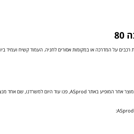
80
 למניעת מעבר וחניית רכבים על המדרכה או במקומות אסורים לחניה. העמוד קשיח וע
אם ברצונכם להזמין עמוד חסימה מדגם זה, כמו גם כל מוצר אחר המופיע בא