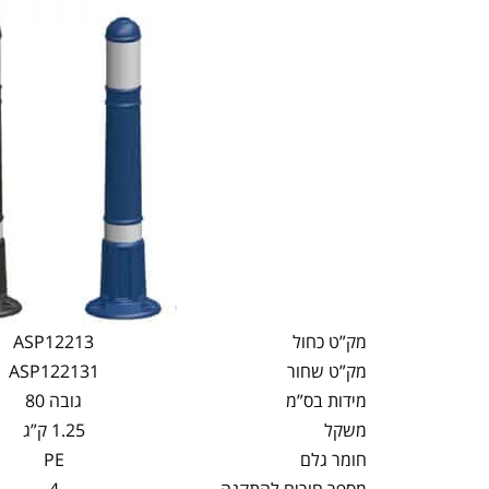
מק”ט כחול
ASP12213
מק”ט שחור
ASP122131
מידות בס”מ
גובה 80
משקל
1.25 ק”ג
חומר גלם
PE