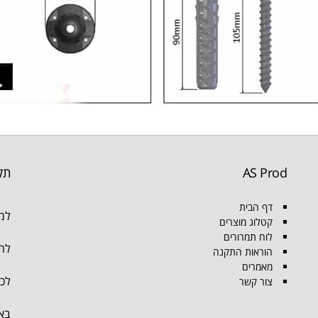
AS Prod
תק
דף הבית
למו
קטלוג מוצרים
לוח תמרורים
להת
הוראות התקנה
מאמרים
לכל
צור קשר
בא