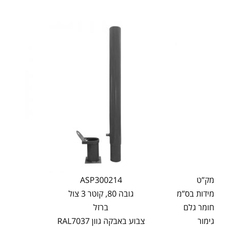
מק”ט
ASP300214
מידות בס”מ
גובה 80, קוטר 3 צול
חומר גלם
ברזל
גימור
צבוע באבקה גוון RAL7037