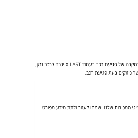
עמודי X-LAST הם עמודי החסימה המתקדמים בעולם!!! מגוון עצום של עיצובים בגוונים שונים. אחריות לתקופה של 5 שנים!!! במקרה של פגיעת רכב בעמוד X-LAST יגרם לרכב נזק,
ר ניזוקים בעת פגיעת רכב.
תר ASprod, פנו עוד היום למשרדנו, שם אחד מנציגי המכירות שלנו ישמחו לעזור ולתת מידע מפורט