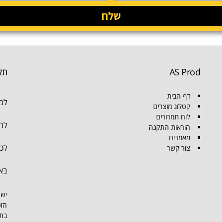
שלח
AS Prod
תק
דף הבית
למו
קטלוג מוצרים
לוח תמרורים
להת
הוראות התקנה
מאמרים
לכל
צור קשר
בא
יש 
הזכ
בתמ