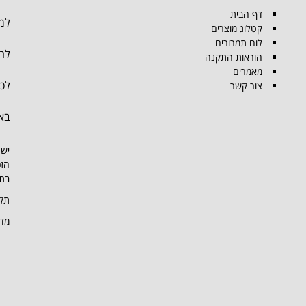
דף הבית
למו
קטלוג מוצרים
לוח תמרורים
להת
הוראות התקנה
מאמרים
לכל
צור קשר
בא
יש 
הזכ
בתמ
תקנ
מדי