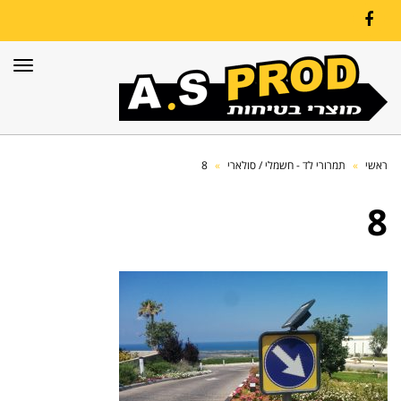
Facebook
תפרי
ראשי
»
תמרורי לד - חשמלי / סולארי
»
8
8