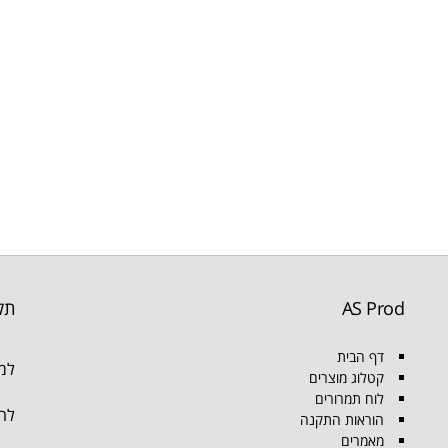
AS Prod
תק
דף הבית
למו
קטלוג מוצרים
לוח תמרורים
להת
הוראות התקנה
מאמרים