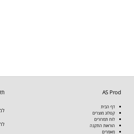
AS Prod
תק
דף הבית
למו
קטלוג מוצרים
לוח תמרורים
להת
הוראות התקנה
מאמרים