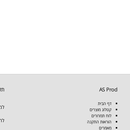
AS Prod
תק
דף הבית
למו
קטלוג מוצרים
לוח תמרורים
להת
הוראות התקנה
מאמרים