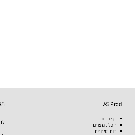
AS Prod
תק
דף הבית
למו
קטלוג מוצרים
לוח תמרורים