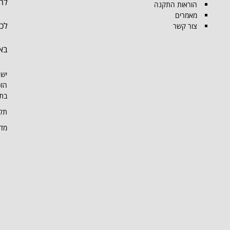
להת
הוראות התקנה
מאמרים
לכל
צור קשר
בא
יש 
הזכ
בתמ
תקנ
מדי