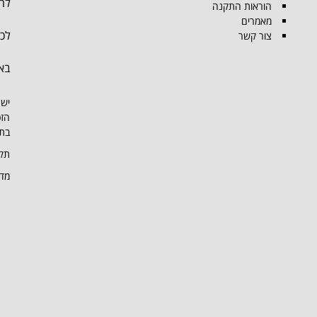
להת
הוראות התקנה
מאמרים
לכל
צור קשר
בא
יש 
הזכ
בתמ
תקנ
מדי