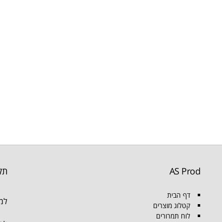
AS Prod
תק
דף הבית
למו
קטלוג מוצרים
לוח תמרורים