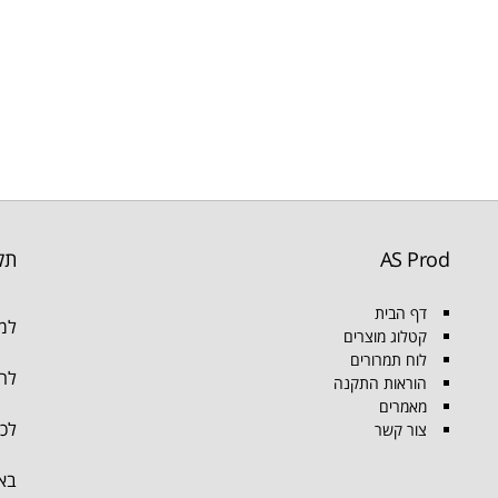
AS Prod
תק
דף הבית
למו
קטלוג מוצרים
לוח תמרורים
להת
הוראות התקנה
מאמרים
לכל
צור קשר
בא