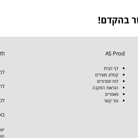
ר בהקדם!
AS Prod
תק
דף הבית
למו
קטלוג מוצרים
לוח תמרורים
להת
הוראות התקנה
מאמרים
לכל
צור קשר
בא
יש 
הזכ