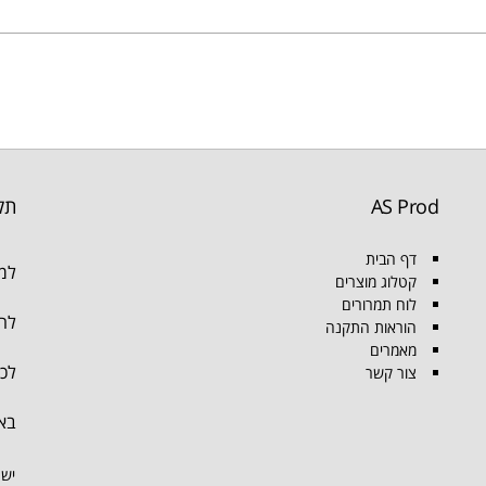
AS Prod
תק
דף הבית
למו
קטלוג מוצרים
לוח תמרורים
להת
הוראות התקנה
מאמרים
לכל
צור קשר
בא
יש 