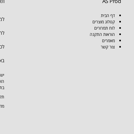
AS Prod
תק
דף הבית
למו
קטלוג מוצרים
לוח תמרורים
להת
הוראות התקנה
מאמרים
לכל
צור קשר
בא
יש 
הזכ
בתמ
תקנ
מדי