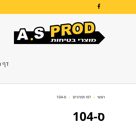
Facebook
דף ה
ראשי
»
לוח תמרורים
»
ס-104
ס-104