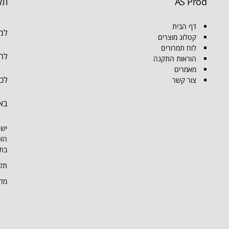
AS Prod
תק
דף הבית
למו
קטלוג מוצרים
לוח תמרורים
להת
הוראות התקנה
מאמרים
לכל
צור קשר
בא
יש 
הזכ
בתמ
תקנ
מדי