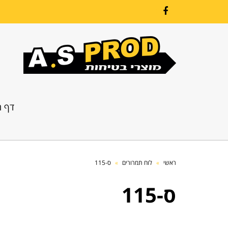
Facebook
דף ה
ראשי
»
לוח תמרורים
»
ס-115
ס-115