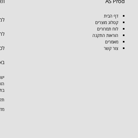
AS Prod
תק
דף הבית
למו
קטלוג מוצרים
לוח תמרורים
להת
הוראות התקנה
מאמרים
לכל
צור קשר
בא
יש 
הזכ
בתמ
תקנ
מדי