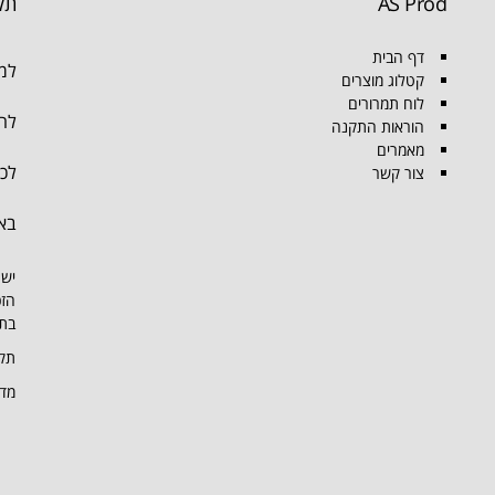
AS Prod
תק
דף הבית
למו
קטלוג מוצרים
לוח תמרורים
להת
הוראות התקנה
מאמרים
לכל
צור קשר
בא
יש 
הזכ
בתמ
תקנ
מדי