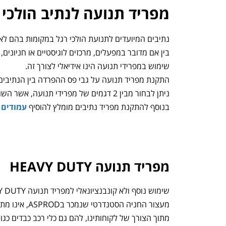
מפריד תנועה לנתיב הולכי 
נתיבים המיועדים לתנועת הולכי רגל במקומות בהם לא 
בין אם מדובר במפעלים, מרכזים לוגיסטיים או חניונים,
שימוש במפרידי תנועה הינו אידיאלי לצורך זה.
התקנת מפריד תנועה על גבי פס ההפרדה בין הנתיבים,
ניתן לבחור מבין 2 דגמים של מפרידי תנועה, אשר השוני העיקרי ביניהם הוא גובה המפריד.
בנוסף להתקנת מפריד נתיבים מומלץ להוסיף
עמודים 
מפריד תנועה HEAVY DUTY
שימוש נוסף ולא קונבנציונאלי למפריד תנועה HEAVY DUTY הוא כ
מעצור החניה הסטנדרטי שנמכר בASPROD, אינו מתאים לשימוש עבור כלי רכב כבדים ומתאים לשימוש רק בחניונים המיועדים לרכבים פרטיים.
מתוך הצורך של לקוחותינו, להם גם כלי רכב כבדים כגו