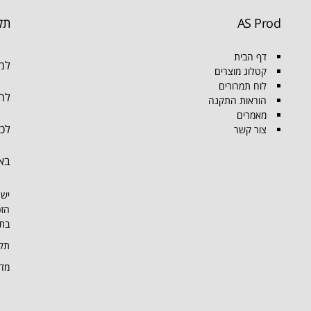
AS Prod
תק
דף הבית
למו
קטלוג מוצרים
לוח תמרורים
להת
הוראות התקנה
מאמרים
לכל
צור קשר
בא
יש 
הזכ
בתמ
תקנ
מדי