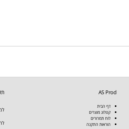
AS Prod
תק
דף הבית
למו
קטלוג מוצרים
לוח תמרורים
להת
הוראות התקנה