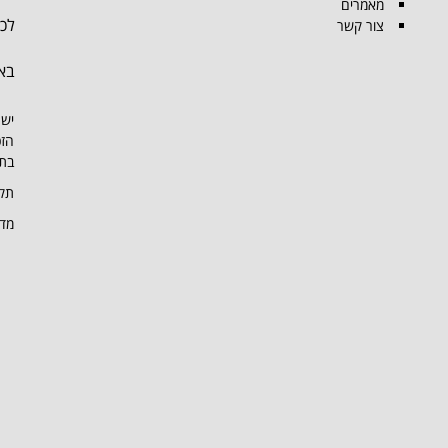
מאמרים
לכל
צור קשר
בא
יש 
הזכ
בתמ
תקנ
מדי