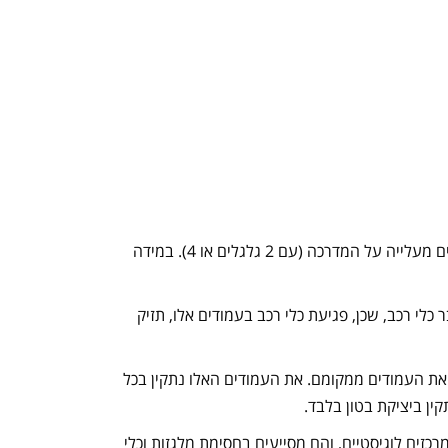
עמודי חסימה מברזל – עמודים אלו מותקנים על סף מדרכה או בקרבת אזורים הומי אדם. עמודים אלו יעילים ביותר בחסימת רכבים מעלייה על המדרכה (עם 2 גלגלים או 4). במידה
כלי רכב, שכן, פגיעת כלי רכב בעמודים אלו, תזיק
את העמודים ממקומם. את העמודים האלו נתקין בכל
ין ביציקת בטון בלבד.
לים ובמרכזים לוגיסטיים, והם מסייעים בחסימת מלגזות וכלי