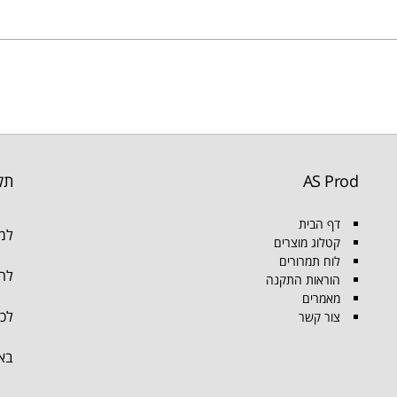
AS Prod
תק
דף הבית
למו
קטלוג מוצרים
לוח תמרורים
להת
הוראות התקנה
מאמרים
לכל
צור קשר
בא