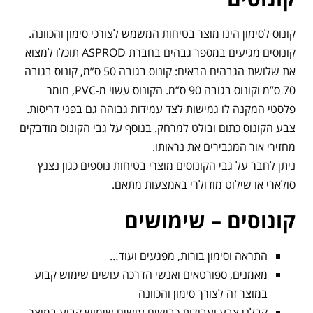
קונוס לסימון הינו מוצר בטיחות המשמש לצורכי סימון והכוונה.
קונוסים מגיעים במספר גבהים בחברת ASPROD תוכלו למצוא
את שלושת הגבהים הבאים: קונוס בגובה 50 ס”מ, קונוס בגובה
70 ס”מ וקונוס בגובה 90 ס”מ. הקונוס עשוי מ-PVC, חומר
פלסטי המקנה לו גמישות לצד עמידות גבוהה גם בפני דריסות.
צבע הקונוס כתום ובולט למרחק. בנוסף על גבי הקונוס מודבקים
מחזירי אור המגבירים את נראותו.
ניתן לחבר על גבי הקונוסים מוצרי בטיחות נוספים כגון נצנץ
סולארי או שילוט מודולרי באמצעות מתאם.
קונוסים – שימושים
התראה וסימון בורות, מפגעים ועוד…
מאמנים, ספורטאים ואנשי הדרכה עושים שימוש קבוע
במוצר זה לצורך סימון והכוונה
קבלני צבע ועבודות כבישים עושים שימוש קבוע במוצר