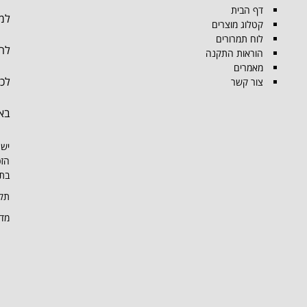
דף הבית
למו
קטלוג מוצרים
לוח תמרורים
להת
הוראות התקנה
מאמרים
לכל
צור קשר
בא
יש 
הזכ
בתמ
תקנ
מדי