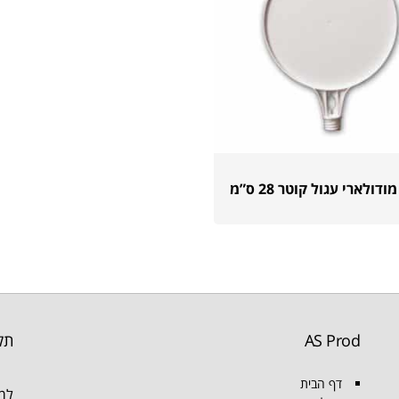
דולארי עגול קוטר 28 ס”מ
AS Prod
תק
דף הבית
למו