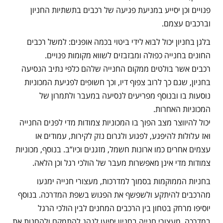
פנויים וכן יסייע במניעת פגיעה של רכבים בתשתיות החניון
וברכבים עצמם.
בלגן בחניון יכול לבוא לידי ביטוי בכמה אופנים: למשל רכבים
החונים בחנייה כפולה ומבזבזים לשווא מקומות פנויים.
רכבים אשר בולטים ממקום החנייה שלהם כלפי נתיב הנסיעה
בחניון, שגם כך לרוב צפוף דיו, וכך חשופים לפגיעת המכוניות
נוסעות בו ובנוסף מפריעים לנסיעה במעבר ולתמרון של
המכוניות האחרות.
יכול להיווצר מצב הפוך בו המכוניות צמודות מדי לפנים החנייה
ואז עלולות להיפגע, לפגוע ולגרום נזק לקירות, עמודים או
עצמים אחרים כמו ארונות חשמל, מזגנים וכיו”ב. בנוסף, מכוניות
צמודות מדי אינן מאפשרות מעבר של הולכי רגל וכן הלאה.
בחניות הממוקמות בסמוך למדרכות, מעצורי חנייה ימנעו
מהרכבים להיתקע ולשפשף את הפגוש בשפת המדרכה. בנוסף
יוסיפו מרחק בטחון בין הרכבים המחנים לבין הולכי הרגל
במדרכה. מעצורי חנייה בחניון יסיעו לנהג להתמקם ולהחנות את