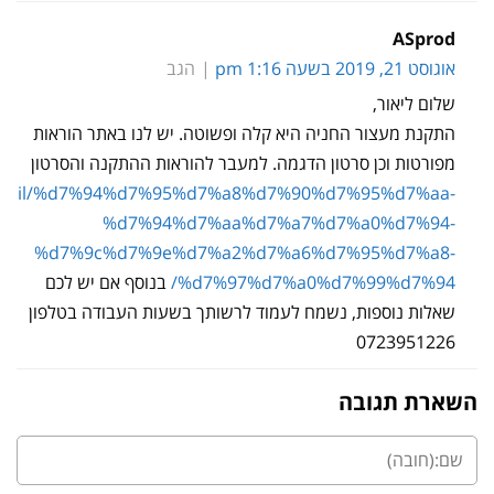
ASprod
אוגוסט 21, 2019 בשעה 1:16 pm
הגב
שלום ליאור,
התקנת מעצור החניה היא קלה ופשוטה. יש לנו באתר הוראות
מפורטות וכן סרטון הדגמה. למעבר להוראות ההתקנה והסרטון
d.co.il/%d7%94%d7%95%d7%a8%d7%90%d7%95%d7%aa-
%d7%94%d7%aa%d7%a7%d7%a0%d7%94-
%d7%9c%d7%9e%d7%a2%d7%a6%d7%95%d7%a8-
%d7%97%d7%a0%d7%99%d7%94/
בנוסף אם יש לכם
שאלות נוספות, נשמח לעמוד לרשותך בשעות העבודה בטלפון
0723951226
השארת תגובה