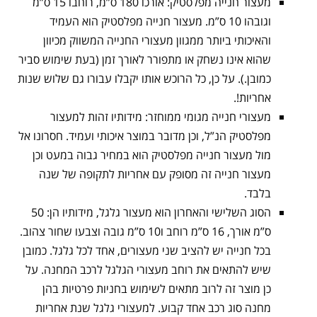
מעצור חנייה מפלסטיק: אורכו 180 ס”מ, רוחבו 15 ס”מ
וגובהו 10 ס”מ. מעצור חנייה מפלסטיק הוא העמיד
והאיכותי ביותר ממגוון מעצורי החנייה המשווק מכיוון
שהוא אינו נשחק או מתפורר לאורך זמן (בעת שימוש סביר
כמובן.). על כן, כל הרוכש אותו יקבלו עבורו גם שלוש שנות
אחריות!.
מעצורי חנייה מגומי ממוחזר: מידותיו זהות למעצור
מפלסטיק הנ”ל, וכן מדובר במוצר איכותי ועמיד. חסרונו אל
מול מעצור חנייה מפלסטיק הוא במחיר גבוה במעט וכן
מעצור חנייה זה מסופק עם אחריות לתקופה של שנה
בלבד.
הסוג השלישי והאחרון הוא מעצור גלגל, מידותיו הן: 50
ס”מ אורך, 16 ס”מ רוחב ו10 ס”מ גובה וצבעו שחור צהוב.
בכל חנייה יש להציב שני מעצורים, אחד לכל גלגל. כמובן
שיש להתאים את רוחב מעצורי הגלגל לרכב המחנה. על
כן מוצר זה לרוב מתאים לשימוש בחניות פרטיות בהן
מחנה סוג רכב אחד קבוע. למעצורי גלגל שנת אחריות